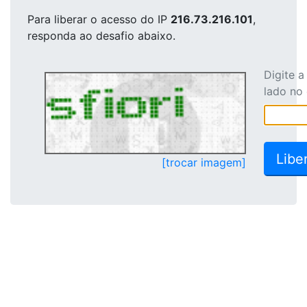
Para liberar o acesso
do IP
216.73.216.101
,
responda ao desafio abaixo.
Digite 
lado no
[trocar imagem]