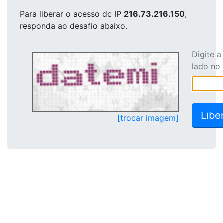
Para liberar o acesso
do IP
216.73.216.150
,
responda ao desafio abaixo.
Digite 
lado no
[trocar imagem]