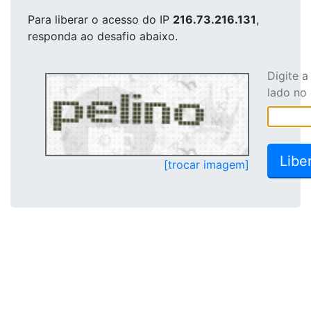
Para liberar o acesso
do IP
216.73.216.131
,
responda ao desafio abaixo.
Digite 
lado no
[trocar imagem]