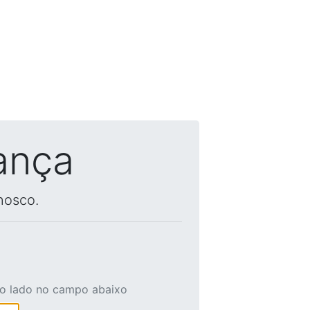
ança
nosco.
ao lado no campo abaixo