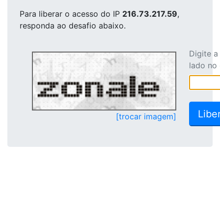
Para liberar o acesso
do IP
216.73.217.59
,
responda ao desafio abaixo.
Digite 
lado no
[trocar imagem]