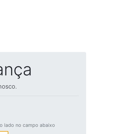
ança
nosco.
ao lado no campo abaixo