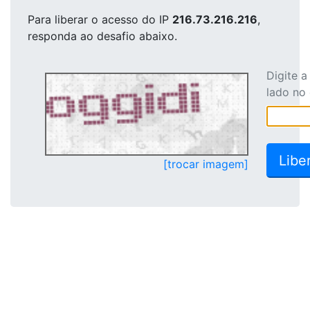
Para liberar o acesso
do IP
216.73.216.216
,
responda ao desafio abaixo.
Digite 
lado no
[trocar imagem]