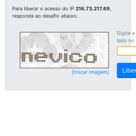
Para liberar o acesso
do IP
216.73.217.69
,
responda ao desafio abaixo.
Digite 
lado no
[trocar imagem]