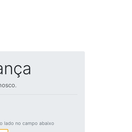
ança
nosco.
ao lado no campo abaixo