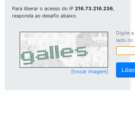
Para liberar o acesso
do IP
216.73.216.236
,
responda ao desafio abaixo.
Digite 
lado no
[trocar imagem]