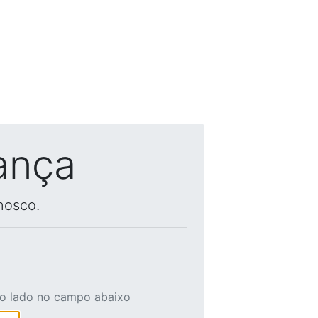
ança
nosco.
ao lado no campo abaixo