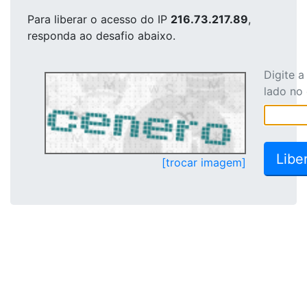
Para liberar o acesso
do IP
216.73.217.89
,
responda ao desafio abaixo.
Digite 
lado no
[trocar imagem]