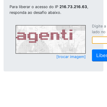
Para liberar o acesso
do IP
216.73.216.63
,
responda ao desafio abaixo.
Digite 
lado no
[trocar imagem]