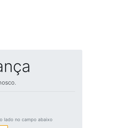
ança
nosco.
ao lado no campo abaixo