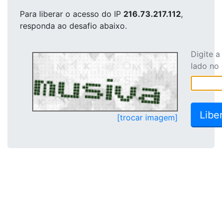
Para liberar o acesso
do IP
216.73.217.112
,
responda ao desafio abaixo.
Digite 
lado no
[trocar imagem]