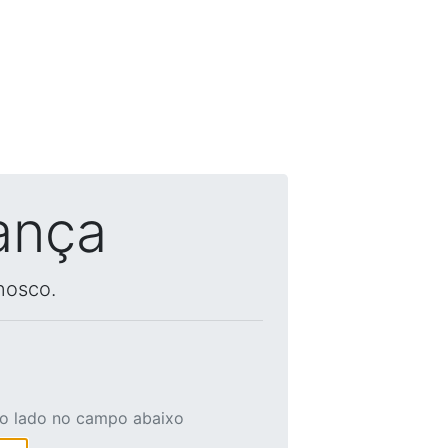
ança
nosco.
ao lado no campo abaixo