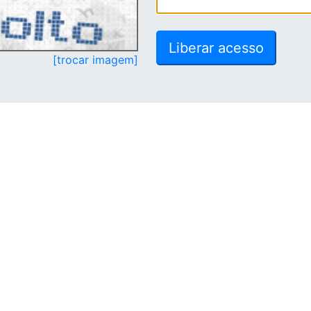
[trocar imagem]