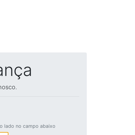
ança
nosco.
ao lado no campo abaixo