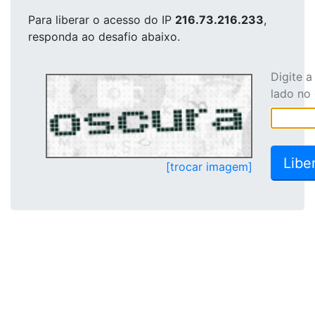
Para liberar o acesso
do IP
216.73.216.233
,
responda ao desafio abaixo.
Digite 
lado no
[trocar imagem]