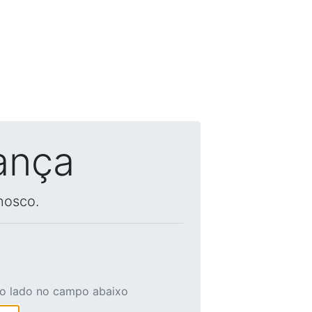
ança
nosco.
ao lado no campo abaixo