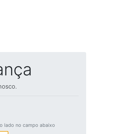
ança
nosco.
ao lado no campo abaixo