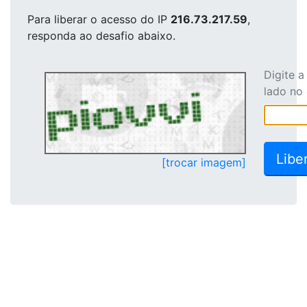
Para liberar o acesso
do IP
216.73.217.59
,
responda ao desafio abaixo.
Digite 
lado no
[trocar imagem]