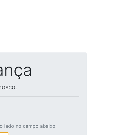
ança
nosco.
ao lado no campo abaixo