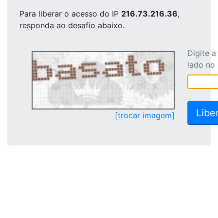
Para liberar o acesso
do IP
216.73.216.36
,
responda ao desafio abaixo.
Digite 
lado no
[trocar imagem]