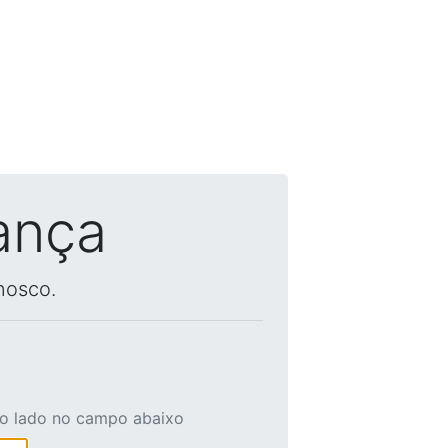
ança
nosco.
ao lado no campo abaixo