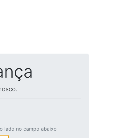
ança
nosco.
ao lado no campo abaixo