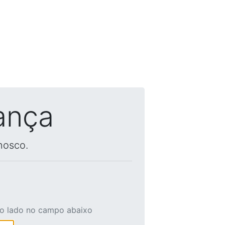
ança
nosco.
ao lado no campo abaixo