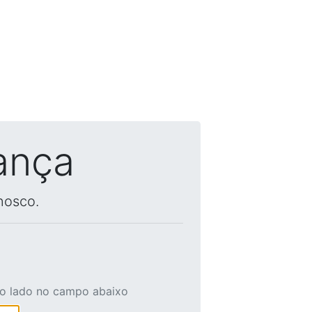
ança
nosco.
ao lado no campo abaixo