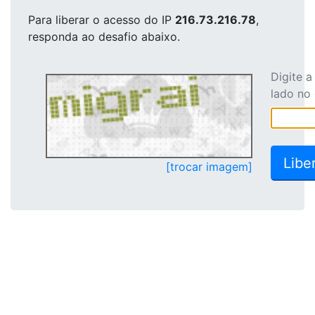
Para liberar o acesso
do IP
216.73.216.78
,
responda ao desafio abaixo.
Digite 
lado no
[trocar imagem]