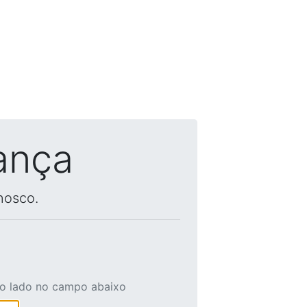
ança
nosco.
ao lado no campo abaixo