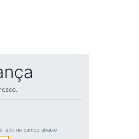
ança
nosco.
ao lado no campo abaixo