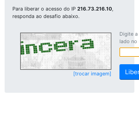
Para liberar o acesso
do IP
216.73.216.10
,
responda ao desafio abaixo.
Digite 
lado no
[trocar imagem]