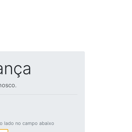
ança
nosco.
ao lado no campo abaixo