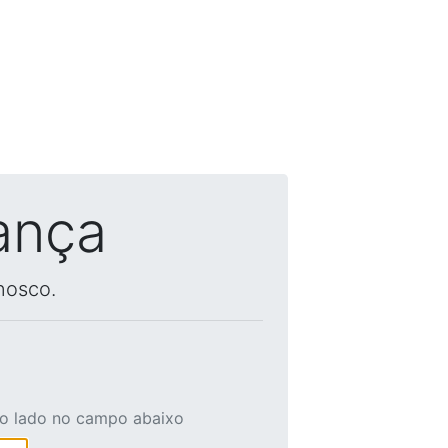
ança
nosco.
ao lado no campo abaixo