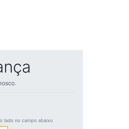
ança
nosco.
ao lado no campo abaixo