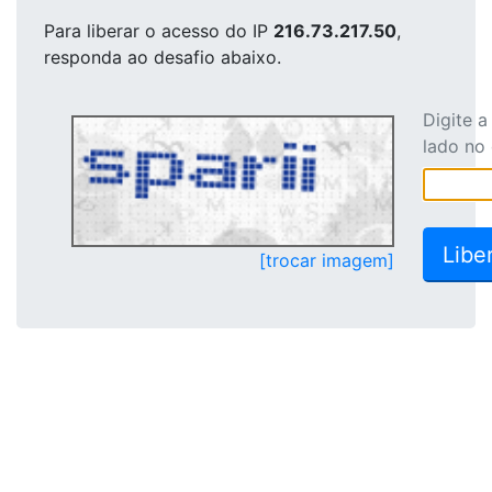
Para liberar o acesso
do IP
216.73.217.50
,
responda ao desafio abaixo.
Digite 
lado no
[trocar imagem]