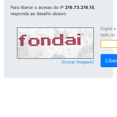
Para liberar o acesso
do IP
216.73.216.15
,
responda ao desafio abaixo.
Digite 
lado no
[trocar imagem]