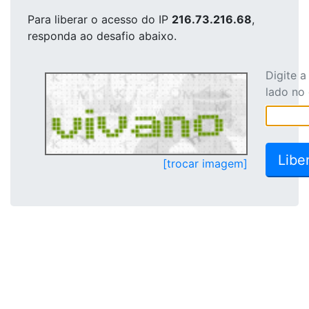
Para liberar o acesso
do IP
216.73.216.68
,
responda ao desafio abaixo.
Digite 
lado no
[trocar imagem]