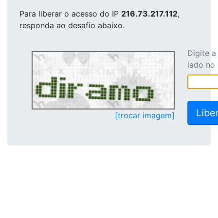
Para liberar o acesso
do IP
216.73.217.112
,
responda ao desafio abaixo.
Digite 
lado no
[trocar imagem]