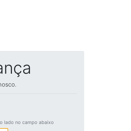
ança
nosco.
ao lado no campo abaixo