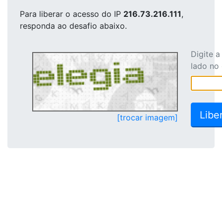
Para liberar o acesso
do IP
216.73.216.111
,
responda ao desafio abaixo.
Digite 
lado no
[trocar imagem]