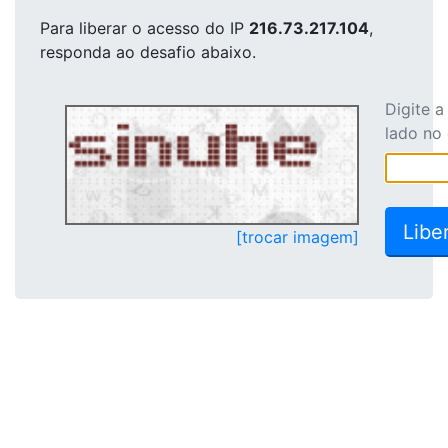
Para liberar o acesso
do IP
216.73.217.104
,
responda ao desafio abaixo.
Digite 
lado no
[trocar imagem]