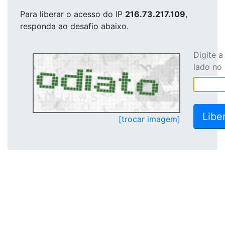
Para liberar o acesso
do IP
216.73.217.109
,
responda ao desafio abaixo.
Digite 
lado no
[trocar imagem]