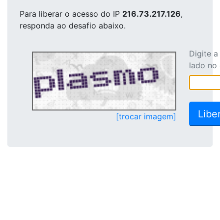
Para liberar o acesso
do IP
216.73.217.126
,
responda ao desafio abaixo.
Digite 
lado no
[trocar imagem]