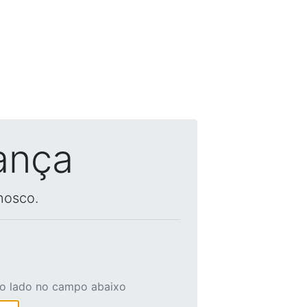
ança
nosco.
ao lado no campo abaixo