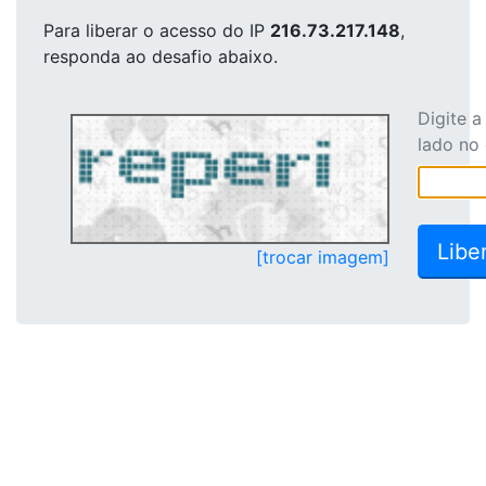
Para liberar o acesso
do IP
216.73.217.148
,
responda ao desafio abaixo.
Digite 
lado no
[trocar imagem]