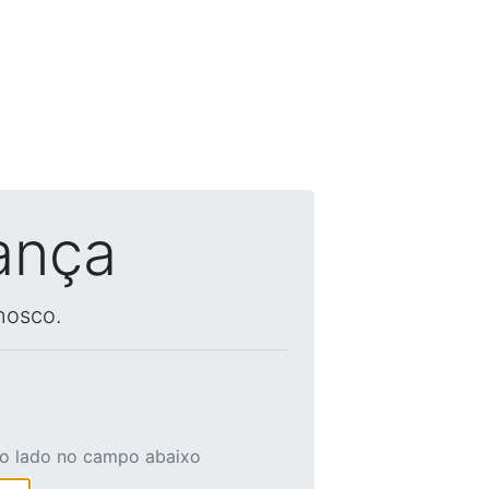
ança
nosco.
ao lado no campo abaixo