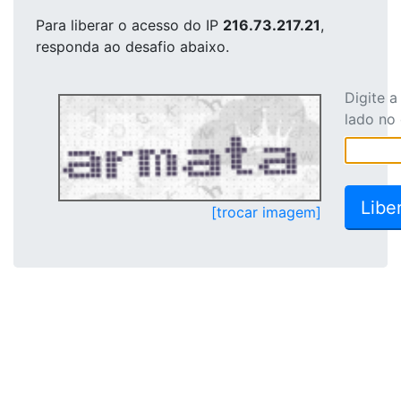
Para liberar o acesso
do IP
216.73.217.21
,
responda ao desafio abaixo.
Digite 
lado no
[trocar imagem]