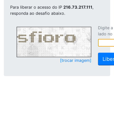
Para liberar o acesso
do IP
216.73.217.111
,
responda ao desafio abaixo.
Digite 
lado no
[trocar imagem]