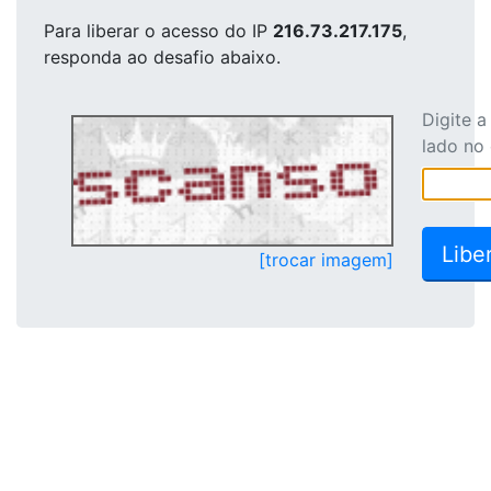
Para liberar o acesso
do IP
216.73.217.175
,
responda ao desafio abaixo.
Digite 
lado no
[trocar imagem]