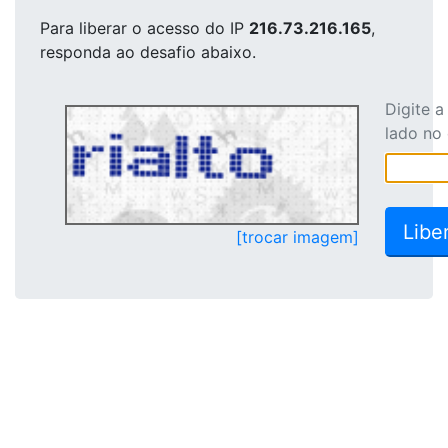
Para liberar o acesso
do IP
216.73.216.165
,
responda ao desafio abaixo.
Digite 
lado no
[trocar imagem]